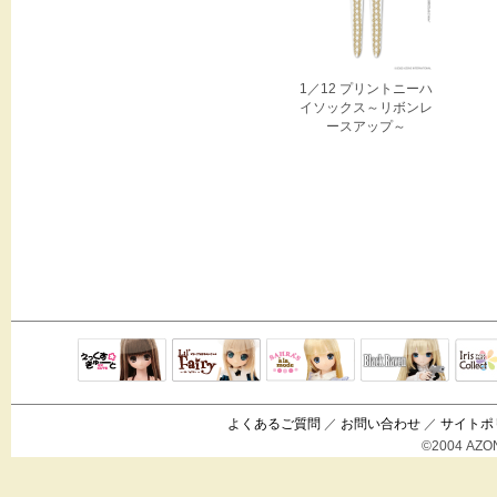
1／12 プリントニーハ
イソックス～リボンレ
ースアップ～
Black Raven
IrisC
えっくすきゅ
リルフェアリ
サアラズアラ
ーと
ー
モード
よくあるご質問
／
お問い合わせ
／
サイトポ
©2004 AZON