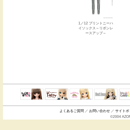
1／12 プリントニーハ
イソックス～リボンレ
ースアップ～
Black Raven
IrisC
えっくすきゅ
リルフェアリ
サアラズアラ
ーと
ー
モード
よくあるご質問
／
お問い合わせ
／
サイトポ
©2004 AZON