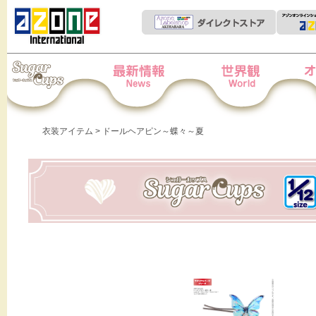
Iris Collect Petit
News
世界観
オー
衣装アイテム
> ドールヘアピン～蝶々～夏