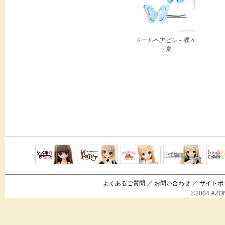
ドールヘアピン～蝶々
～夏
Black Raven
IrisC
えっくすきゅ
リルフェアリ
サアラズアラ
ーと
ー
モード
よくあるご質問
／
お問い合わせ
／
サイトポ
©2004 AZON