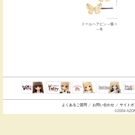
ドールヘアピン～蝶々
～冬
Black Raven
IrisC
えっくすきゅ
リルフェアリ
サアラズアラ
ーと
ー
モード
よくあるご質問
／
お問い合わせ
／
サイトポ
©2004 AZON