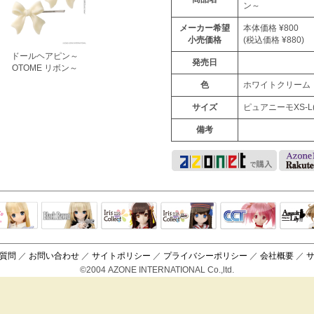
ン～
メーカー希望
本体価格 ¥800
小売価格
(税込価格 ¥880)
ドールヘアピン～
発売日
OTOME リボン～
色
ホワイトクリーム
サイズ
ピュアニーモXS-L(1
備考
Black Raven
IrisCollect
ELLEN
アラズアラ
キャラクター
アサル
モード
ドール
ィ
質問
／
お問い合わせ
／
サイトポリシー
／
プライバシーポリシー
／
会社概要
／
©2004 AZONE INTERNATIONAL Co.,ltd.