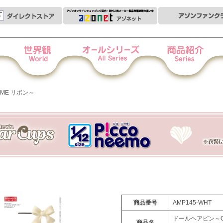
世界観
オールシリーズ
商品紹介
衣
ME リボン～
商品番号
AMP145-WHT
ドールヘアピン～O
商品名