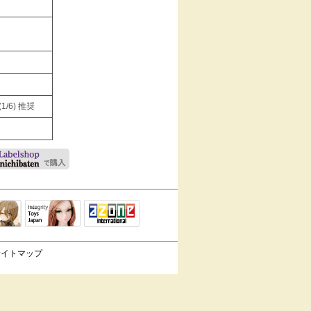
/6) 推奨
Integrity Toys
トリリ
アゾンTOP
Japan
サイトマップ