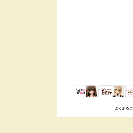
えっくすきゅ
リルフェアリ
サ
ーと
ー
よくあるご