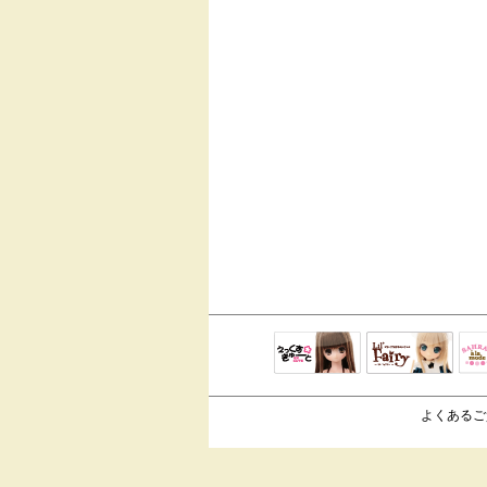
えっくすきゅ
リルフェアリ
サ
ーと
ー
よくあるご