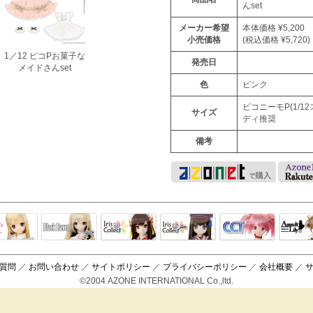
んset
メーカー希望
本体価格 ¥5,200
小売価格
(税込価格 ¥5,720)
1／12 ピコPお菓子な
発売日
メイドさんset
色
ピンク
ピコニーモP(1/1
サイズ
ディ推奨
備考
Black Raven
IrisCollect
ELLEN
アラズアラ
キャラクター
アサル
モード
ドール
ィ
質問
／
お問い合わせ
／
サイトポリシー
／
プライバシーポリシー
／
会社概要
／
©2004 AZONE INTERNATIONAL Co.,ltd.