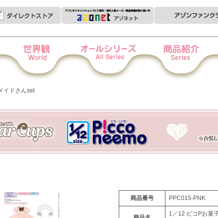
世界観
オールシリーズ
商品紹介
衣
メイドさんset
商品番号
PPC015-PNK
1／12 ピコPお
商品名