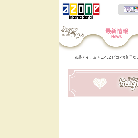
Iris Collect Petit
News
衣装アイテム
> 1／12 ピコPお菓子な