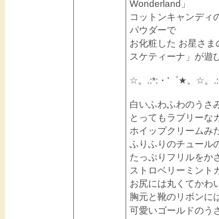
Wonderland」
コットンキャンディの
パウダーで
お化粧した お星さま
スケティーナ」が遊
☆。.:*:・’゜★。☆。.:
白いふわふわのうさ
とってもラブリーな
ホイップクリームみ
ふりふりのチュール
たっぷりフリルをか
ストロベリーミント
お尻には丸くてかわ
胸元と靴のリボンに
可愛いゴールドのうさぎさん