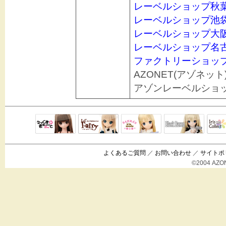
レーベルショップ秋
レーベルショップ池
レーベルショップ大
レーベルショップ名
ファクトリーショッ
AZONET(アゾネット
アゾンレーベルショ
Black Raven
IrisC
えっくすきゅ
リルフェアリ
サアラズアラ
ーと
ー
モード
よくあるご質問
／
お問い合わせ
／
サイトポ
©2004 AZON