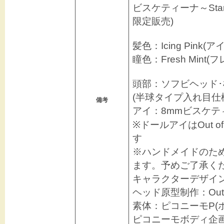
ビスケティーナ～Star
限定販売)
髪色：Icing Pink
瞳色：Fresh Mint
頭部：ソフビヘッド
(半球タイプ入れ目仕
備考
アイ：8mmビスケテ
※ドールアイはOut 
す
※ハンドメイドのた
ます。予めご了承く
キャラクターデザイ
ヘッド原型制作：Out o
素体：ピコニーモP(ホ
ピコニーモボディ企