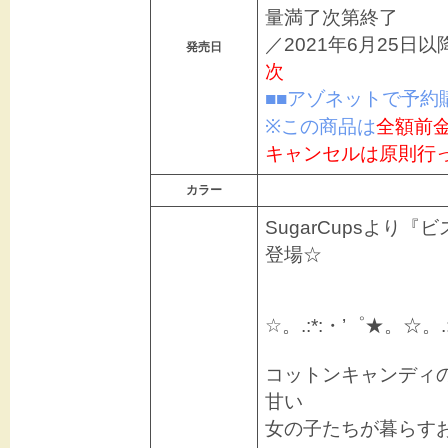
量満了次第終了
／2021年6月25日
発売日
次
■■アゾネットで予約
※この商品は
全額前
キャンセルは原則行
カラー
SugarCupsより『ビ
登場☆
☆。.:*:・’゜★。☆。.
コットンキャンディ
甘い
女の子たちが暮らすお菓子