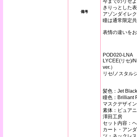
今までのリセよ
きりっとした表
備考
アゾンダイレク
瞳は通常限定共
表情の違いをお
POD020-LNA
LYCEE(リセ)/N
ver.）
リセ/ノスタル
髪色：Jet Bla
瞳色：Brillia
マスクデザイン
素体：ピュアニ
澤田工房
セット内容：ヘ
カート・アンダ
ツ・ネックレス