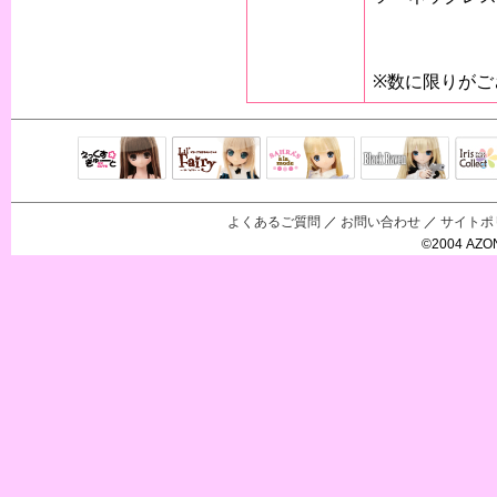
※数に限りがご
Black Raven
IrisC
えっくすきゅ
リルフェアリ
サアラズアラ
ーと
ー
モード
よくあるご質問
／
お問い合わせ
／
サイトポ
©2004 AZON