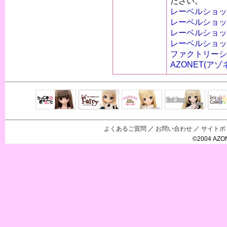
ださい。
レーベルショッ
レーベルショッ
レーベルショッ
レーベルショッ
ファクトリーシ
AZONET(アゾ
Black Raven
IrisC
えっくすきゅ
リルフェアリ
サアラズアラ
ーと
ー
モード
よくあるご質問
／
お問い合わせ
／
サイトポ
©2004 AZON