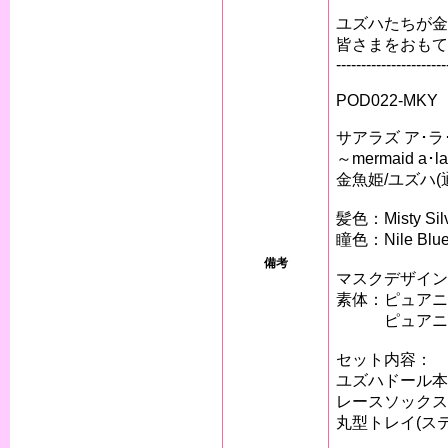
ユズハたちが金
皆さまをおもて
----------------------
POD022-MKY
サアラズ ア･ラ
～mermaid a･l
金魚姫/ユズハ(通
髪色：Misty S
瞳色：Nile Bl
備考
マスクデザイン
素体：ピュアニ
ピュアニーモ
セット内容：
ユズハドール本
レースソックス
丸型トレイ(ス