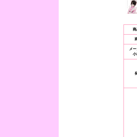
商
メー
小