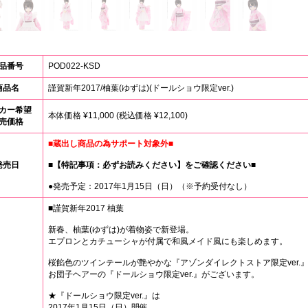
品番号
POD022-KSD
商品名
謹賀新年2017/柚葉(ゆずは)(ドールショウ限定ver.)
カー希望
本体価格 ¥11,000 (税込価格 ¥12,100)
売価格
■蔵出し商品の為サポート対象外■
発売日
■【特記事項：必ずお読みください】をご確認ください■
●発売予定：2017年1月15日（日）（※予約受付なし）
■謹賀新年2017 柚葉
新春、柚葉(ゆずは)が着物姿で新登場。
エプロンとカチューシャが付属で和風メイド風にも楽しめます。
桜餡色のツインテールが艶やかな『アゾンダイレクトストア限定ver.
お団子ヘアーの『ドールショウ限定ver.』がございます。
★『ドールショウ限定ver.』は
2017年1月15日（日）開催