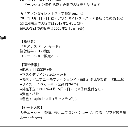
「ドールショウ48冬 池袋」会場での販売となります。
★『アゾンダイレクトストア限定ver.』は
2017年1月1日（日･祝）アゾンダイレクトストア各店にて発売予定
※FS湘南店での販売は2017年1月5日(木)
※AZONETでの販売は2017年1月6日（金）
備考
【商品名】
『サアラズ ア･ラ･モード』
謹賀新年 2017/柚葉
（ドールショウ限定ver.）
【商品情報】
●価格：11,000円+税
●マスクデザイン：思い当たる
●素体：ピュアニーモフレクションM（白肌）※原型製作：澤田工房
●サイズ：1/6スケール（全高約26cm）
●発売予定：2017年1月15日（日）（※予約受付なし）
●髪色：桜餡
●瞳色：Lapis Lazuli（ラピスラズリ）
【セット内容】
カチューシャ、着物、帯、エプロン・ショーツ、巾着、ソフビ製草履
ル手・持ち手）