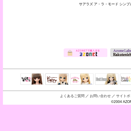
サアラズ ア・ラ・モード シン
Black Raven
IrisC
えっくすきゅ
リルフェアリ
サアラズアラ
ーと
ー
モード
よくあるご質問
／
お問い合わせ
／
サイトポ
©2004 AZON