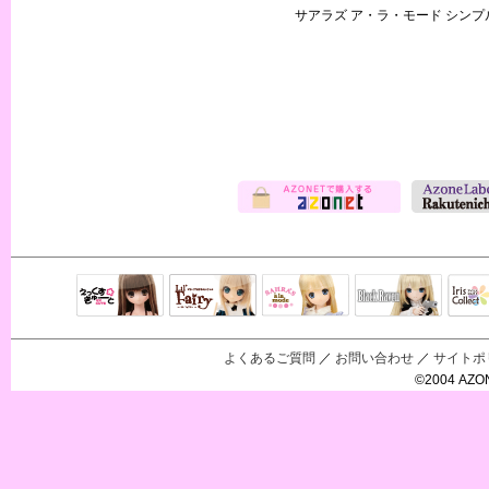
サアラズ ア・ラ・モード シン
Black Raven
IrisC
えっくすきゅ
リルフェアリ
サアラズアラ
ーと
ー
モード
よくあるご質問
／
お問い合わせ
／
サイトポ
©2004 AZON