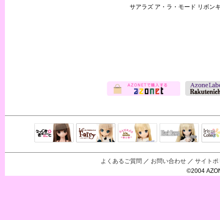
サアラズ ア・ラ・モード リボン
Black Raven
IrisC
えっくすきゅ
リルフェアリ
サアラズアラ
ーと
ー
モード
よくあるご質問
／
お問い合わせ
／
サイトポ
©2004 AZON