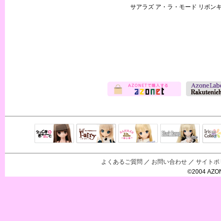
サアラズ ア・ラ・モード リボン
Black Raven
IrisC
えっくすきゅ
リルフェアリ
サアラズアラ
ーと
ー
モード
よくあるご質問
／
お問い合わせ
／
サイトポ
©2004 AZON