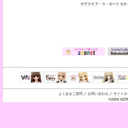
サアラズ ア・ラ・モード カチ
Black Raven
IrisC
えっくすきゅ
リルフェアリ
サアラズアラ
ーと
ー
モード
よくあるご質問
／
お問い合わせ
／
サイトポ
©2004 AZON