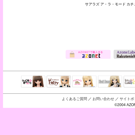
サアラズ ア・ラ・モード カチ
Black Raven
IrisC
えっくすきゅ
リルフェアリ
サアラズアラ
ーと
ー
モード
よくあるご質問
／
お問い合わせ
／
サイトポ
©2004 AZON