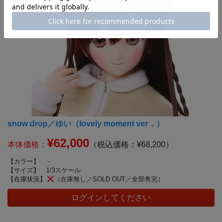
snow drop／ゆい（lovely moment ver．）
¥62,000
本体価格：
（税込価格：¥68,200）
【カラー】
－
【サイズ】
1/3スケール
【在庫状況】
（在庫無し／SOLD OUT／全部售完）
ログインしてください