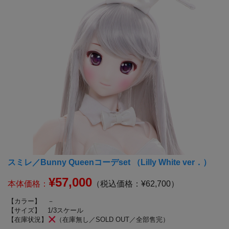
スミレ／Bunny Queenコーデset （Lilly White ver．）
¥57,000
本体価格：
（税込価格：¥62,700）
【カラー】
－
【サイズ】
1/3スケール
【在庫状況】
（在庫無し／SOLD OUT／全部售完）