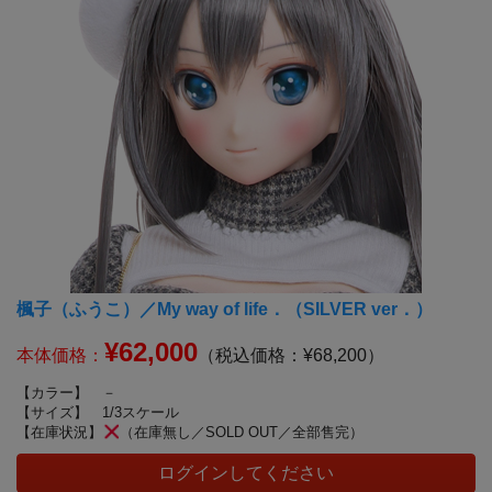
楓子（ふうこ）／My way of life．（SILVER ver．）
¥62,000
本体価格：
（税込価格：¥68,200）
【カラー】
－
【サイズ】
1/3スケール
【在庫状況】
（在庫無し／SOLD OUT／全部售完）
ログインしてください