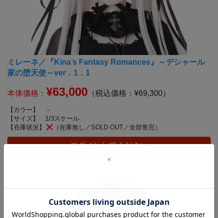
ミレーネ／『Kina’s Fantasy Romances』～デシャール
家の堕天使～ver．1．1
¥63,000
本体価格：
（税込価格：¥69,300）
【カラー】
－
【サイズ】
1/3スケール
【在庫状況】
（在庫無し／SOLD OUT／全部售完）
ログインしてください