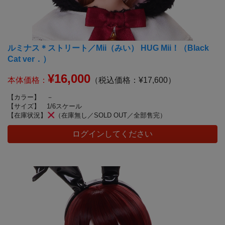
ルミナス＊ストリート／Mii（みい） HUG Mii！（Black
Cat ver．）
¥16,000
本体価格：
（税込価格：¥17,600）
【カラー】
－
【サイズ】
1/6スケール
【在庫状況】
（在庫無し／SOLD OUT／全部售完）
ログインしてください