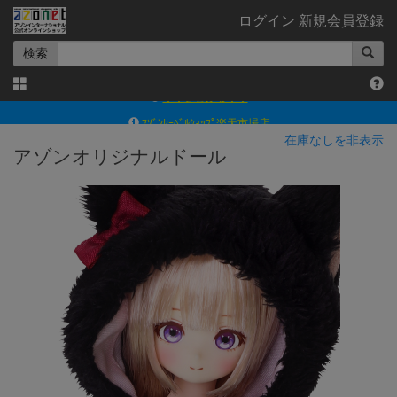
ログイン
新規会員登録
検索
ｱｿﾞﾝﾚｰﾍﾞﾙｼｮｯﾌﾟ楽天市場店
アゾンダイレクトストア
在庫なしを非表示
アゾンオリジナルドール
ｱｿﾞﾝｵﾝﾗｲﾝｼｮｯﾌﾟX
よくあるご質問（Q&A）
◆◆さとふる◆◆