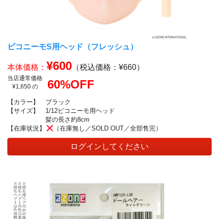
ピコニーモS用ヘッド（フレッシュ）
¥600
本体価格：
（税込価格：¥660）
当店通常価格
60%OFF
¥1,650 の
【カラー】
ブラック
【サイズ】
1/12ピコニーモ用ヘッド
髪の長さ約8cm
【在庫状況】
（在庫無し／SOLD OUT／全部售完）
ログインしてください