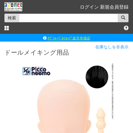
ログイン
新規会員登録
検索
ｱｿﾞﾝﾚｰﾍﾞﾙｼｮｯﾌﾟ楽天市場店
アゾンダイレクトストア
在庫なしを非表示
ドールメイキング用品
ｱｿﾞﾝｵﾝﾗｲﾝｼｮｯﾌﾟX
よくあるご質問（Q&A）
◆◆さとふる◆◆