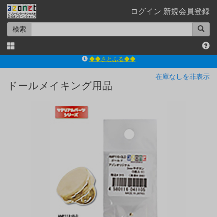
ログイン
新規会員登録
検索
ｱｿﾞﾝﾚｰﾍﾞﾙｼｮｯﾌﾟ楽天市場店
アゾンダイレクトストア
在庫なしを非表示
ドールメイキング用品
ｱｿﾞﾝｵﾝﾗｲﾝｼｮｯﾌﾟX
よくあるご質問（Q&A）
◆◆さとふる◆◆