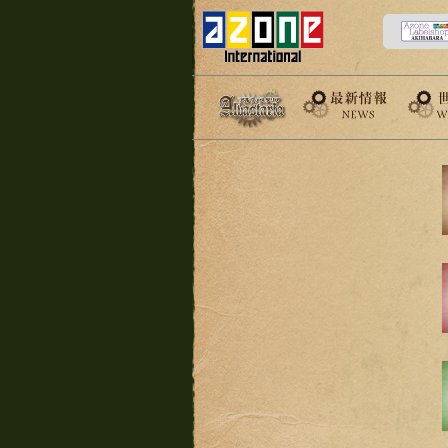
News
世界観
Alvastaria