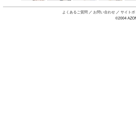
Black Raven
IrisC
えっくすきゅ
リルフェアリ
サアラズアラ
ーと
ー
モード
よくあるご質問
／
お問い合わせ
／
サイトポ
©2004 AZON