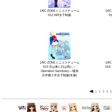
1/6C-ZONEミニコスチューム
1/
012:AIR女子制服
0
1/6C-ZONEミニコスチューム
1/
015:月は東に日は西に～
01
Operation Sanctuary～/蓮美
台学園２年女子制服(冬服)
1
2
3
4