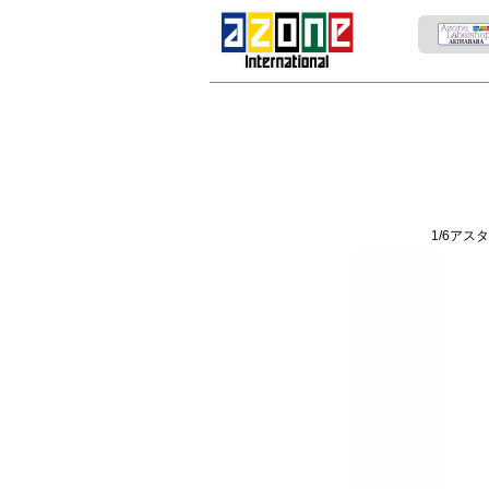
1/6アス