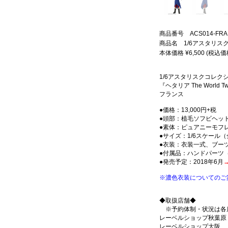
商品番号 ACS014-FRA
商品名 1/6アスタリスクコ
本体価格 ¥6,500 (税込価格
1/6アスタリスクコレク
『ヘタリア The World Tw
フランス
●価格：13,000円+税
●頭部：植毛ソフビヘッ
●素体：ピュアニーモフ
●サイズ：1/6スケール（
●衣装：衣装一式、ブー
●付属品：ハンドパーツ
●発売予定：2018年6月
※濃色衣装についてのご
◆取扱店舗◆
※予約体制・状況は各
レーベルショップ秋葉原
レーベルショップ大阪