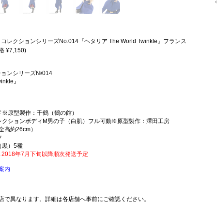
レクションシリーズNo.014『ヘタリア The World Twinkle』フランス
 ¥7,150)
ションシリーズ№014
inkle』
ド※原型製作：千鶴（鶴の館）
レクションボディM男の子（白肌）フル可動※原型製作：澤田工房
全高約26cm）
ツ
（黒）5種
→2018年7月下旬以降順次発送予定
案内
店で異なります。詳細は各店舗へ事前にご確認ください。