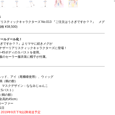
G
アリスティックキャラクターズ No.013 『ご注文はうさぎですか？？』 メグ
格 ¥38,500)
ケールドール化！
さぎですか？？』よりマヤに続きメグが
ナザーリアリスティックキャラクターズに登場！
8-45ボディのＳバストを使用。
服のセーラー服衣装に帽子が付属。
）
ヘッド、アイ（尾櫃瞳使用）、ウィッグ
鶴（鶴の館）
、マスクデザイン：ななみじゅんこ
ィ（Sバスト）
（鶴の館）
全高約45cm）
ローファー
1日
→2019年9月下旬以降発送予定