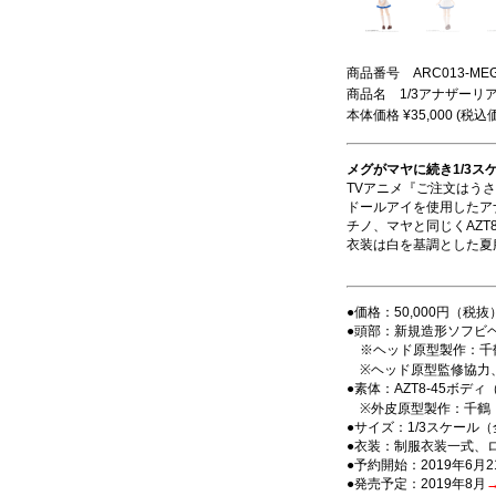
商品番号 ARC013-ME
商品名 1/3アナザーリ
本体価格 ¥35,000 (税込価
メグがマヤに続き1/3ス
TVアニメ『ご注文はう
ドールアイを使用したア
チノ、マヤと同じくAZT
衣装は白を基調とした夏
●価格：50,000円（税抜
●頭部：新規造形ソフビ
※ヘッド原型製作：千
※ヘッド原型監修協力
●素体：AZT8-45ボデ
※外皮原型製作：千鶴
●サイズ：1/3スケール（
●衣装：制服衣装一式、
●予約開始：2019年6月2
●発売予定：2019年8月