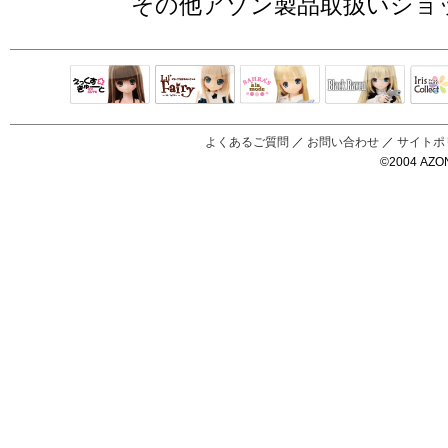
その他アゾン製品取扱いショ
Black Raven
IrisC
えっくすきゅ
リルフェアリ
サアラズアラ
ーと
ー
モード
よくあるご質問
／
お問い合わせ
／
サイトポ
©2004 AZON