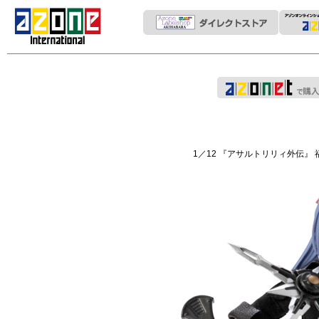
1／12 『アサルトリリィ外伝』 福