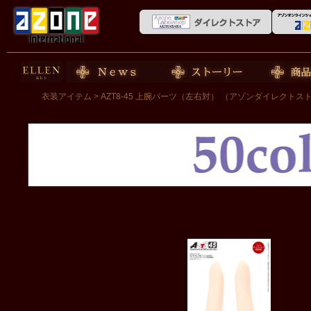
50cm doll
News
ストーリー
商品紹介
衣装アイテム
> AZT8-45 上腕パーツ（左右対） （アゾンダイレクト