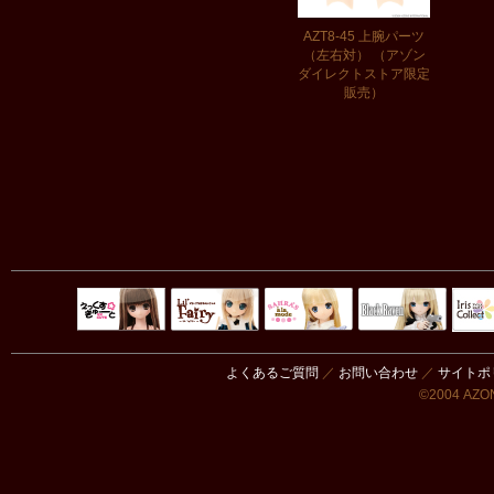
AZT8-45 上腕パーツ
（左右対） （アゾン
ダイレクトストア限定
販売）
Black Raven
IrisC
えっくすきゅ
リルフェアリ
サアラズアラ
ーと
ー
モード
よくあるご質問
／
お問い合わせ
／
サイトポ
©2004 AZON