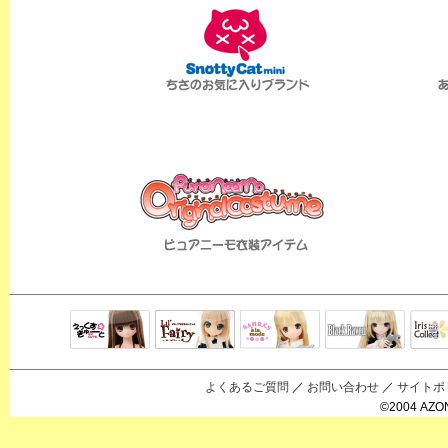
Black Raven
IrisC
えっくすきゅ
リルフェアリ
サアラズアラ
ーと
ー
モード
よくあるご質問
／
お問い合わせ
／
サイトポ
©2004 AZON