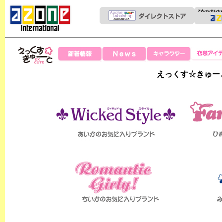
News
新着情報
キャラクター
衣装アイテ
えっくすきゅー
えっくす☆きゅー
と