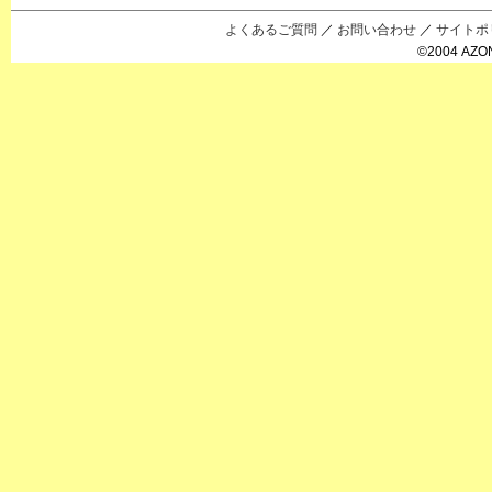
えっくすきゅ
リルフェアリ
サアラズアラ
ーと
ー
モード
よくあるご質問
／
お問い合わせ
／
サイトポ
©2004 AZON