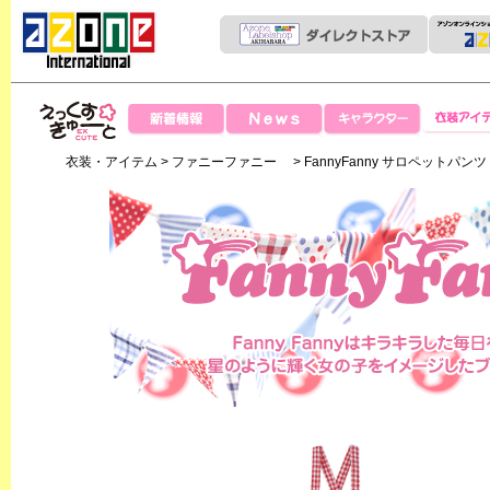
News
新着情報
キャラクター
衣装アイテ
えっくすきゅー
衣装・アイテム
>
ファニーファニー
> FannyFanny サロペットパンツ
と