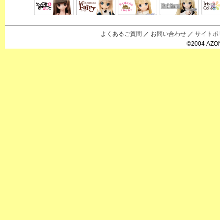
Black Raven
IrisC
えっくすきゅ
リルフェアリ
サアラズアラ
ーと
ー
モード
よくあるご質問
／
お問い合わせ
／
サイトポ
©2004 AZON