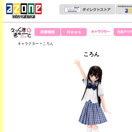
News
新着情報
キャラクター
衣装アイテ
えっくすきゅー
キャラクター
> ころん
と
ころん