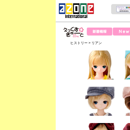
News
新着情報
えっくすきゅー
ヒストリー
> リアン
と