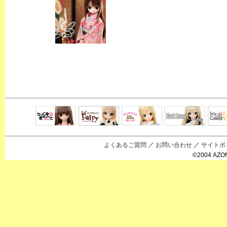
Black Raven
IrisC
えっくすきゅ
リルフェアリ
サアラズアラ
ーと
ー
モード
よくあるご質問
／
お問い合わせ
／
サイトポ
©2004 AZON