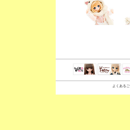
えっくすきゅ
リルフェアリ
サ
ーと
ー
よくあるご