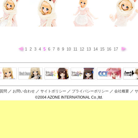
1
2
3
4
5
6
7
8
9
10
11
12
13
14
15
16
17
Black Raven
IrisCollect
ELLEN
アラズアラ
キャラクター
アサル
モード
ドール
ィ
質問
／
お問い合わせ
／
サイトポリシー
／
プライバシーポリシー
／
会社概要
／
©2004 AZONE INTERNATIONAL Co.,ltd.