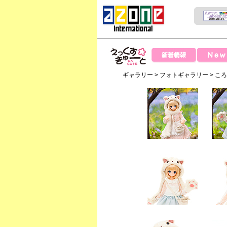
News
新着情報
えっくすきゅー
ギャラリー
>
フォトギャラリー
> こ
と