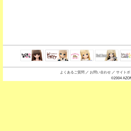
Black Raven
IrisC
えっくすきゅ
リルフェアリ
サアラズアラ
ーと
ー
モード
よくあるご質問
／
お問い合わせ
／
サイトポ
©2004 AZON