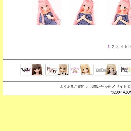
1
2
3
4
5
Black Raven
IrisC
えっくすきゅ
リルフェアリ
サアラズアラ
ーと
ー
モード
よくあるご質問
／
お問い合わせ
／
サイトポ
©2004 AZON