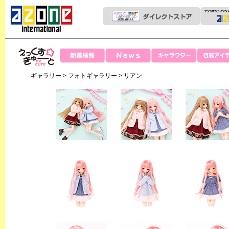
News
新着情報
キャラクター
衣装アイテ
えっくすきゅー
ギャラリー
>
フォトギャラリー
> リアン
と