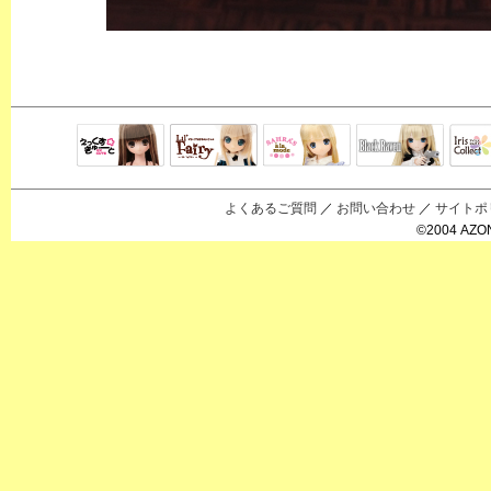
Black Raven
IrisC
えっくすきゅ
リルフェアリ
サアラズアラ
ーと
ー
モード
よくあるご質問
／
お問い合わせ
／
サイトポ
©2004 AZON