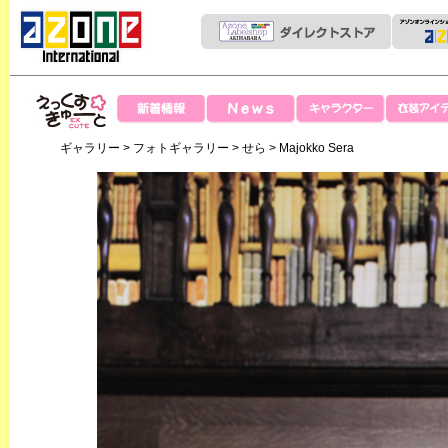
News
新着情報
キャラクター
衣装アイテ
えっくすきゅー
ギャラリー
>
フォトギャラリー
>
せら
> Majokko Sera
と