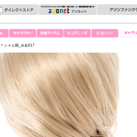
キャラクター
衣装アイテム
ピュアニーモ
ヒストリー
ギャラリ
あ
> シャム猫_みあ017