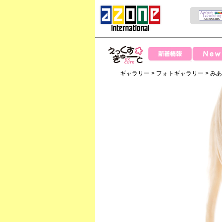
News
新着情報
えっくすきゅー
ギャラリー
>
フォトギャラリー
>
み
と