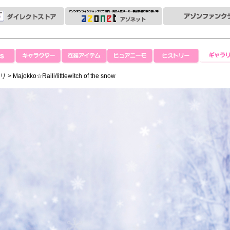
キャラクター
衣装アイテム
ピュアニーモ
ヒストリー
ギャラリ
イリ
> Majokko☆Raili/littlewitch of the snow