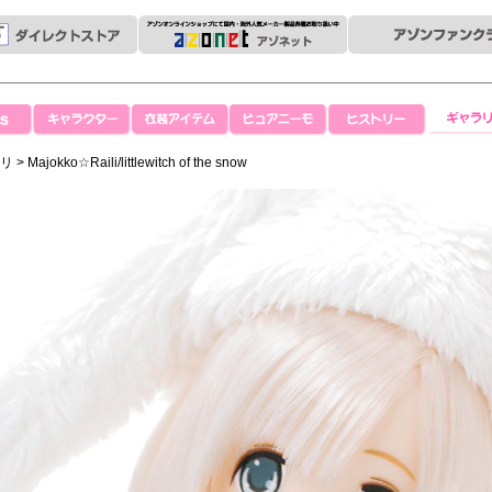
キャラクター
衣装アイテム
ピュアニーモ
ヒストリー
ギャラリ
イリ
> Majokko☆Raili/littlewitch of the snow