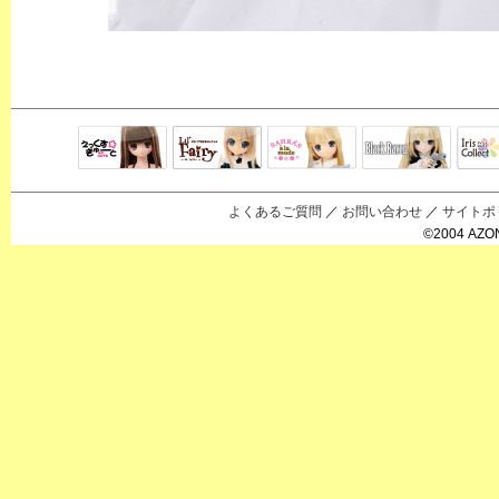
Black Raven
IrisC
えっくすきゅ
リルフェアリ
サアラズアラ
ーと
ー
モード
よくあるご質問
／
お問い合わせ
／
サイトポ
©2004 AZON