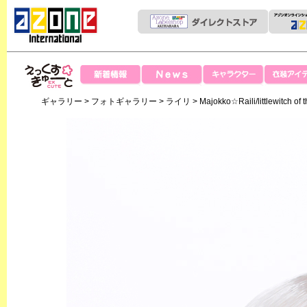
News
新着情報
キャラクター
衣装アイテ
えっくすきゅー
ギャラリー
>
フォトギャラリー
>
ライリ
> Majokko☆Raili/littlewitch of 
と