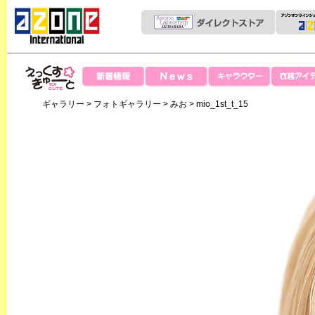
News
新着情報
キャラクター
衣装アイテ
えっくすきゅー
ギャラリー
>
フォトギャラリー
>
みお
> mio_1st_t_15
と