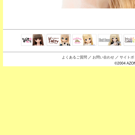
Black Raven
IrisC
えっくすきゅ
リルフェアリ
サアラズアラ
ーと
ー
モード
よくあるご質問
／
お問い合わせ
／
サイトポ
©2004 AZON