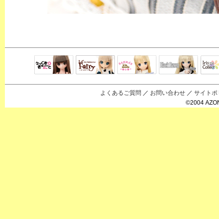
Black Raven
IrisC
えっくすきゅ
リルフェアリ
サアラズアラ
ーと
ー
モード
よくあるご質問
／
お問い合わせ
／
サイトポ
©2004 AZON