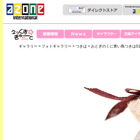
News
新着情報
キャラクター
衣装アイテ
えっくすきゅー
ギャラリー
>
フォトギャラリー
>
つきは
> おとぎのくに青い鳥つきは01
と