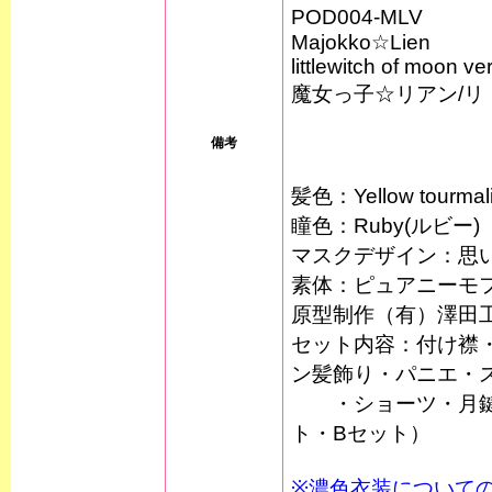
POD004-MLV
Majokko☆Lien
littlewitch of moon ve
魔女っ子☆リアン/リトル
備考
髪色：Yellow tour
瞳色：Ruby(ルビー)
マスクデザイン：思
素体：ピュアニーモ
原型制作（有）澤田
セット内容：付け襟
ン髪飾り・パニエ・
・ショーツ・月鍵の
ト・Bセット）
※濃色衣装について