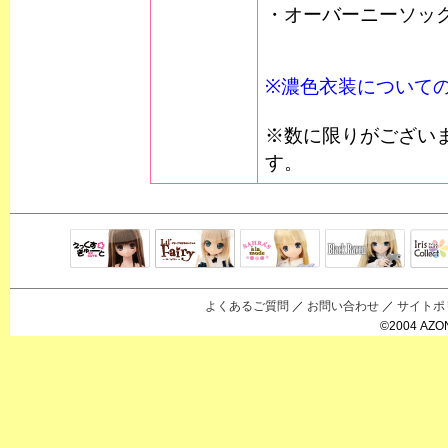
・オーバーニーソッ
※濃色衣装について
※数に限りがござい
す。
Black Raven
IrisC
えっくすきゅ
リルフェアリ
サアラズアラ
ーと
ー
モード
よくあるご質問
／
お問い合わせ
／
サイトポ
©2004 AZON