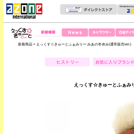
News
新着情報
キャラクター
衣装アイテ
えっくすきゅー
新着商品
> えっくす☆きゅーとふぁみりー:みあの冬休み(通常販売ver.)
と
ヒストリー
お気に入りブランド
えっくす☆きゅーとふぁみりー