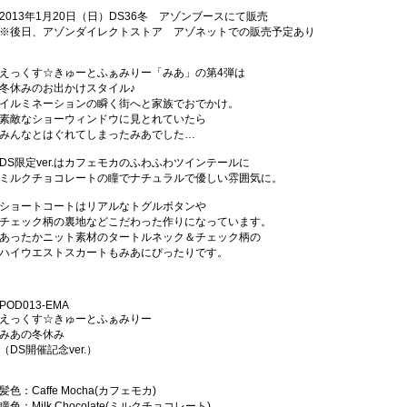
2013年1月20日（日）DS36冬 アゾンブースにて販売
※後日、アゾンダイレクトストア アゾネットでの販売予定あり
えっくす☆きゅーとふぁみりー「みあ」の第4弾は
冬休みのお出かけスタイル♪
イルミネーションの瞬く街へと家族でおでかけ。
素敵なショーウィンドウに見とれていたら
みんなとはぐれてしまったみあでした…
DS限定ver.はカフェモカのふわふわツインテールに
ミルクチョコレートの瞳でナチュラルで優しい雰囲気に。
ショートコートはリアルなトグルボタンや
チェック柄の裏地などこだわった作りになっています。
あったかニット素材のタートルネック＆チェック柄の
ハイウエストスカートもみあにぴったりです。
POD013-EMA
えっくす☆きゅーとふぁみりー
みあの冬休み
（DS開催記念ver.）
髪色：Caffe Mocha(カフェモカ)
瞳色：Milk Chocolate(ミルクチョコレート)