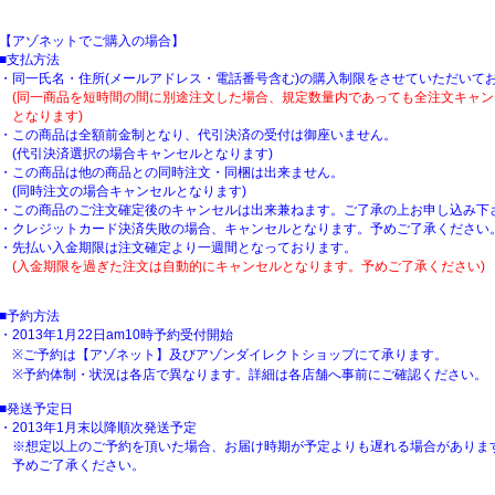
【アゾネットでご購入の場合】
■支払方法
・同一氏名・住所(メールアドレス・電話番号含む)の購入制限をさせていただいて
(同一商品を短時間の間に別途注文した場合、規定数量内であっても全注文キャン
となります)
・この商品は全額前金制となり、代引決済の受付は御座いません。
(代引決済選択の場合キャンセルとなります)
・この商品は他の商品との同時注文・同梱は出来ません。
(同時注文の場合キャンセルとなります)
・この商品のご注文確定後のキャンセルは出来兼ねます。ご了承の上お申し込み下
・クレジットカード決済失敗の場合、キャンセルとなります。予めご了承ください
・先払い入金期限は注文確定より一週間となっております。
(入金期限を過ぎた注文は自動的にキャンセルとなります。予めご了承ください)
■予約方法
・2013年1月22日am10時予約受付開始
※ご予約は【アゾネット】及びアゾンダイレクトショップにて承ります。
※予約体制・状況は各店で異なります。詳細は各店舗へ事前にご確認ください。
■発送予定日
・2013年1月末以降順次発送予定
※想定以上のご予約を頂いた場合、お届け時期が予定よりも遅れる場合がありま
予めご了承ください。