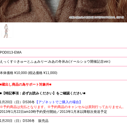
POD013-EMA
えっくす☆きゅーとふぁみりー:みあの冬休み(ドールショウ開催記念ver.)
本体価格 ¥10,000 (税込価格 ¥11,000)
■蔵出し商品の為サポート対象外■
■【特記事項：必ずお読みください】をご確認ください■
1月20日（日）DS36冬
【アゾネットでご購入の場合】
※予約商品は先払となります。※予約商品のキャンセルは原則行っておりません。
2013年1月22日am10時予約受付開始／2013年1月末以降順次発送予定
1月20日（日）DS36冬 販売品