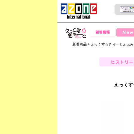
News
新着情報
えっくすきゅー
新着商品
> えっくす☆きゅーとふぁみり
と
ヒストリー
えっくす