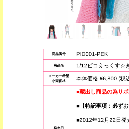
PID001-PEK
商品番号
1/12ピコえっくす☆きゅ
商品名
メーカー希望
本体価格 ¥6,800 (税込
小売価格
■蔵出し商品の為サポ
■【特記事項：必ず
■2012年12月22日発
発売日