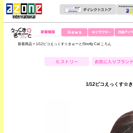
News
新着情報
キャラクター
衣装アイテ
えっくすきゅー
新着商品
> 1/12ピコえっくす☆きゅーと/Snotty Cat ころん
と
ヒストリー
お気に入りブランド
1/12ピコえっくす☆きゅ