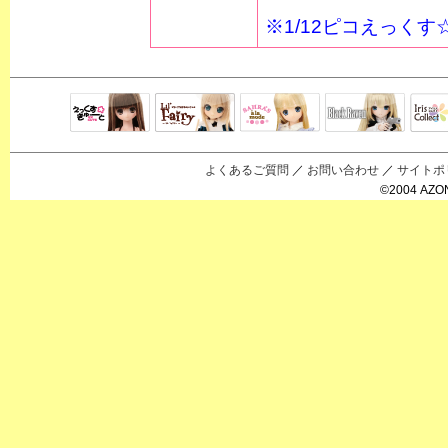
※1/12ピコえっく
Black Raven
IrisC
えっくすきゅ
リルフェアリ
サアラズアラ
ーと
ー
モード
よくあるご質問
／
お問い合わせ
／
サイトポ
©2004 AZON