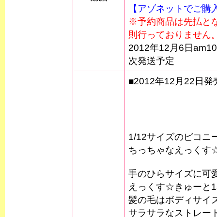
【アゾネットでご購
※予約商品は先払と
則行っておりません
2012年12月6日am
次発送予定
■2012年12月22日発
1/12サイズのピコ
ちっちゃなえっくす
手のひらサイズに可
えっくす☆きゅーと1
髪の毛はボディサイ
サラサラなストレー