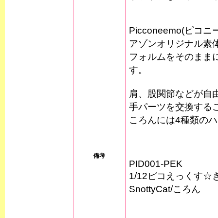
Picconeemo(ピコ
アゾンオリジナル素
フォルムをそのままに
す。
肩、股関節などが自
手パーツを交換する
ころんには4種類の
備考
PID001-PEK
1/12ピコえっくす
SnottyCat/ころん