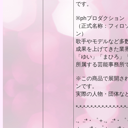
です。
※phプロダクション
（正式名称：フィロソフ
ン）
歌手やモデルなど多
成果を上げてきた業
「ゆい」「まひろ」
所属する芸能事務所
※この商品で展開さ
ンです。
実際の人物・団体な
*-*-*-*-*-*-*-*-*-*-*-*-*-*-
.。.:*・゜＋.。.:*・゜