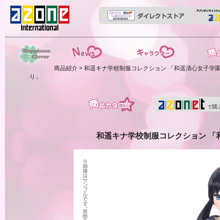
News
ストーリー
商品紹介
商品紹介
>
和遥キナ学校制服コレクション 「和遥清心女子学園 
HappinessClover
り」
商品カタログ
和遥キナ学校制服コレクション 「和