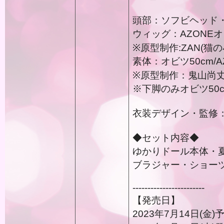
頭部：ソフビヘッド
ウィッグ：AZONEオリジナ
※原型制作:ZAN(猫の
素体：オビツ50cm/A
※原型制作：鬼山尚丈
※下脚のみオビツ50
衣装デザイン・監修
◆セット内容◆
ゆかりドール本体・
ブラジャー・ショー
------------------------
【発売日】
2023年7月14日(金