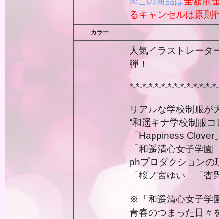
※この商品は
全額前
るキャンセルは原則
カラー
人気イラストレータ
弾！
*-*-*-*-*-*-*-*-*-*-*-*-*-*-
リアルな学校制服が
“和遥キナ学校制服コ
「Happiness Clov
「和遥清心女子学園
phプロダクションの
「桜ノ宮ゆい」「杏
※「和遥清心女子学
青春のつまった日々