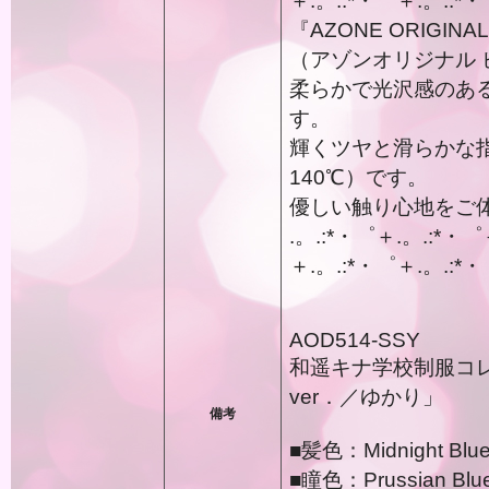
＋.。.:*・゜＋.。.:*・
『AZONE ORIGINAL 
（アゾンオリジナル
柔らかで光沢感のあ
す。
輝くツヤと滑らかな
140℃）です。
優しい触り心地をご
.。.:*・゜＋.。.:*・゜
＋.。.:*・゜＋.。.:*・
AOD514-SSY
和遥キナ学校制服コレ
ver．／ゆかり」
備考
■髪色：Midnight 
■瞳色：Prussian B