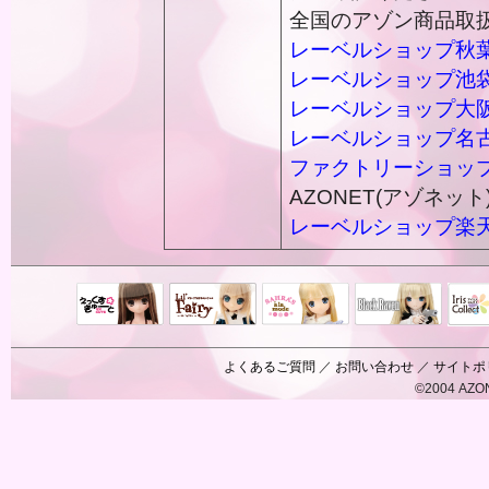
全国のアゾン商品取
レーベルショップ秋
レーベルショップ池
レーベルショップ大
レーベルショップ名
ファクトリーショッ
AZONET(アゾネット
レーベルショップ楽
Black Raven
IrisC
えっくすきゅ
リルフェアリ
サアラズアラ
ーと
ー
モード
よくあるご質問
／
お問い合わせ
／
サイトポ
©2004 AZON