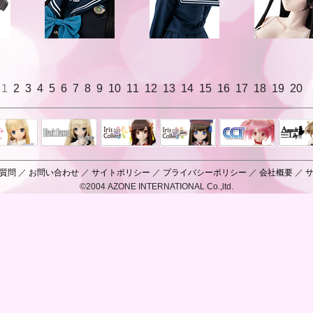
1
2
3
4
5
6
7
8
9
10
11
12
13
14
15
16
17
18
19
20
Black Raven
IrisCollect
ELLEN
アラズアラ
キャラクター
アサル
モード
ドール
ィ
質問
／
お問い合わせ
／
サイトポリシー
／
プライバシーポリシー
／
会社概要
／
©2004 AZONE INTERNATIONAL Co.,ltd.