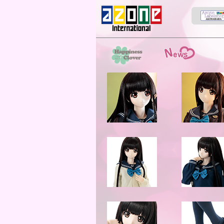
News
スト
HappinessClover