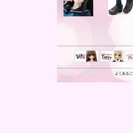
えっくすきゅ
リルフェアリ
サ
ーと
ー
よくあるご