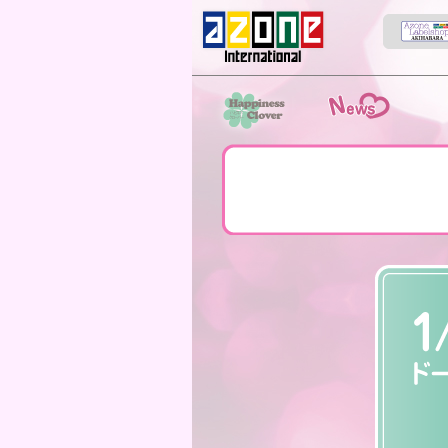
News
スト
HappinessClover