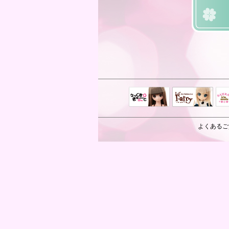
えっくすきゅ
リルフェアリ
サ
ーと
ー
よくあるご