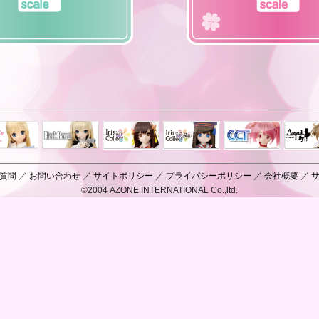
Black Raven
IrisCollect
ELLEN
アラズアラ
キャラクター
アサル
モード
ドール
ィ
質問
／
お問い合わせ
／
サイトポリシー
／
プライバシーポリシー
／
会社概要
／
©2004 AZONE INTERNATIONAL Co.,ltd.