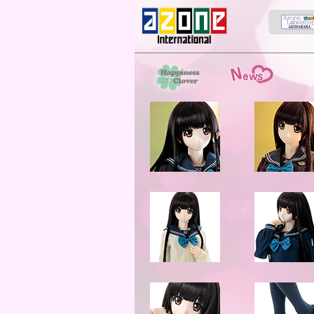
News
スト
HappinessClover