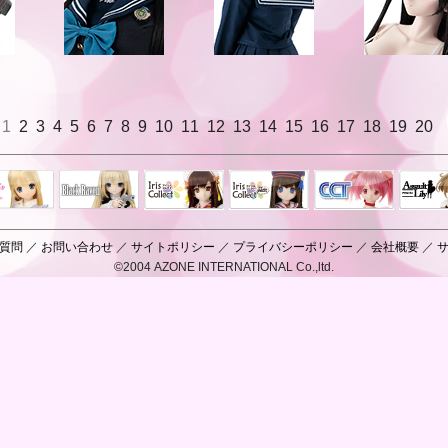
1
2
3
4
5
6
7
8
9
10
11
12
13
14
15
16
17
18
19
20
Black Raven
IrisCollect
ELLEN
アラズアラ
キャラクター
アサル
モード
ドール
ィ
質問
／
お問い合わせ
／
サイトポリシー
／
プライバシーポリシー
／
会社概要
／
©2004 AZONE INTERNATIONAL Co.,ltd.