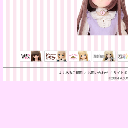
Black Raven
IrisC
えっくすきゅ
リルフェアリ
サアラズアラ
ーと
ー
モード
よくあるご質問
／
お問い合わせ
／
サイトポ
©2004 AZON