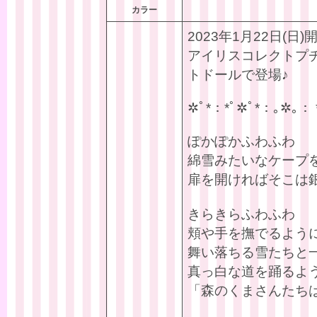
カラー
2023年1月22日(
アイリスコレクトプ
トドールで登場♪
✲ﾟ*：*ﾟ✲ﾟ*：｡✲｡： 
ぽかぽかふわふわ
綿雪みたいなケープ
扉を開ければそこは
きらきらふわふわ
頬や手を撫でるよう
舞い落ちる雪たちと
真っ白な道を踊るよ
「森のくまさんたち