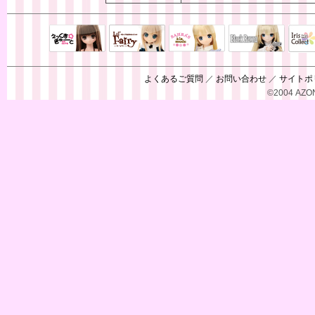
Black Raven
IrisC
えっくすきゅ
リルフェアリ
サアラズアラ
ーと
ー
モード
よくあるご質問
／
お問い合わせ
／
サイトポ
©2004 AZON