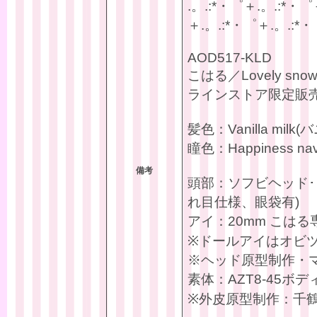
.。.:*・゜＋.。.:*・゜
＋.。.:*・゜＋.。.:*・
AOD517-KLD
こはる／Lovely s
ラインストア限定販
髪色：Vanilla milk
瞳色：Happiness 
備考
頭部：ソフビヘッド･ウ
れ目仕様、眼袋有)
アイ：20mm こはる
※ドールアイはオビ
※ヘッド原型制作・マス
素体：AZT8-45ボデ
※外皮原型制作：千鶴