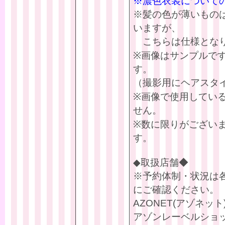
※濃色衣装について
※髪の色が薄いもの
いますが、
こちらは仕様となり
※画像はサンプルで
す。
（撮影用にヘアスタ
※画像で使用してい
せん。
※数に限りがござい
す。
◆取扱店舗◆
※予約体制・状況は
にご確認ください。
AZONET(アゾネット
アゾンレーベルショ