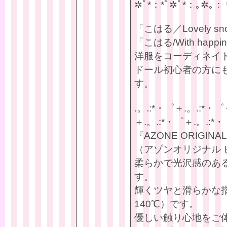
✲ﾟ*：*ﾟ✲ﾟ*：｡✲｡： 
「こはる／Lovely s
「こはる/With happ
洋服をコーディネイ
ドール初心者の方に
す。
.。.:*・゜＋.。.:*・゜
＋.。.:*・゜＋.。.:*・
『AZONE ORIGINAL 
（アゾンオリジナル
柔らかで光沢感のあ
す。
輝くツヤと滑らかな
140℃）です。
優しい触り心地をご